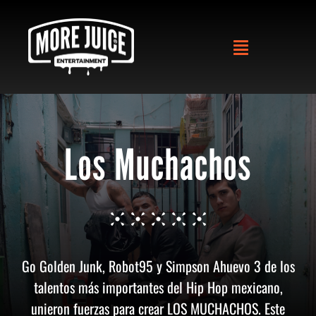
Skip
to
Toggle
Togg
content
Navigation
Navig
Divisiones
Schedule
Artistas
Los Muchachos
Eventos
Nosotros
Go Golden Junk, Robot95 y Simpson Ahuevo 3 de los
talentos más importantes del Hip Hop mexicano,
unieron fuerzas para crear LOS MUCHACHOS. Este