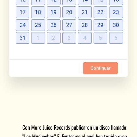
17
18
19
20
21
22
23
24
25
26
27
28
29
30
31
1
2
3
4
5
6
Continuar
Con More Juice Records publicaron un disco llamado
“Los Muchachos” El Fantasma el cual han tenido gran