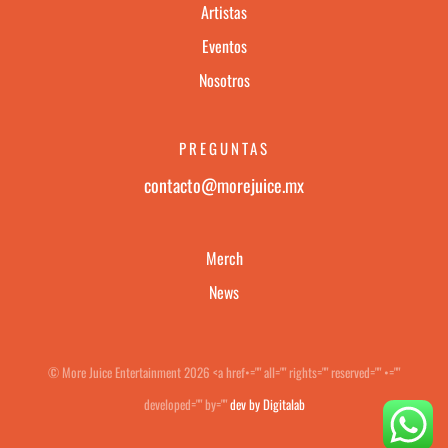
Artistas
Eventos
Nosotros
PREGUNTAS
contacto@morejuice.mx
Merch
News
© More Juice Entertainment 2026 <a href•="" all="" rights="" reserved="" •=""
developed="" by=""
dev by Digitalab