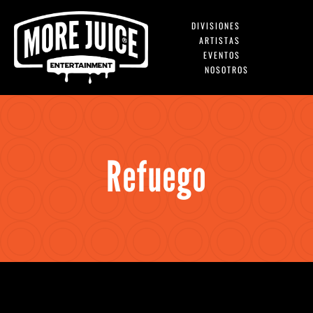
Skip
DIVISIONES
to
ARTISTAS
content
Togg
EVENTOS
NOSOTROS
Navig
Schedule
Refuego